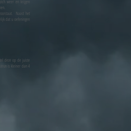
zich weer en krijgen
nen.
voorstaat. Naast het
ijk dat u oefeningen
el deze op de juiste
teun is kleiner dan 4