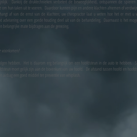
jnlijk. Dankzij de druktechnieken verbetert de beweeglijkheid, ontspannen de spieren 
 om hun taken uit te voeren. Daardoor kunnen pijn en andere klachten afnemen of verdwij
hangt af van de ernst van de klachten; uw chiropractor laat u weten hoe het er met u 
t advisering over een goede houding deel uit van de behandeling. Daarnaast is het mogel
 in belangrijke mate bijdragen aan de genezing.
e voorkomen?
volgen hebben. Het is daarom erg belangrijk om een hoofdsteun in de auto te hebben. St
fdsteun moet gelijk zijn aan de bovenkant van uw hoofd. De afstand tussen hoofd en hoofds
n airbag een goed middel ter preventie van whiplash.