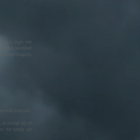
lash is Engels voor
et alleen het verkeer
 de gewrichtskapsels,
chamelijk onderzoek.
s de ernstige pijn en
ngen met behulp van