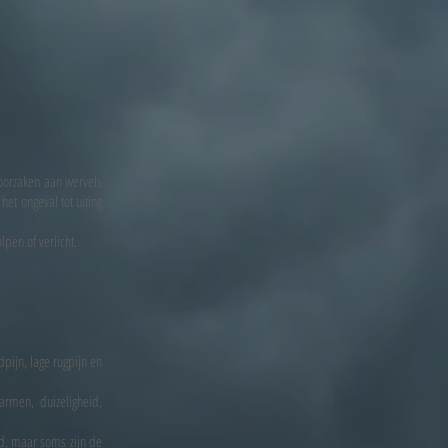
roorzaken aan wervels
et ongeval tot uiting
pen of verlicht.
pijn, lage rugpijn en
rmen, duizeligheid,
ld, maar soms zijn de