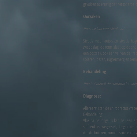
gevolgen zo ernstig dat het tot arbei
Oorzaken
Hoe ontstaat een whiplash?
Steeds meer auto’s en steeds hog
zweepslag; de term slaat op de sne
een oorzaak, ook een val van de tr
spieren, pezen, ruggenmerg en zenuw
Behandeling
Hoe behandelt de chiropractor whi
Diagnose:
Allereerst stelt de chiropractor vr
Behandeling:
Vlak na het ongeluk kan het een en
stijfheid is weggezakt, begint d
druktechnieken, kunnen spieren en