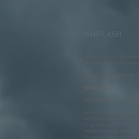
WHIPLASH
Whiplash is een snelle, plotselinge
en weefsels (spieren, zenuwen) in 
komen.
De chiropractor, specialist in nek-
Symptomen
Welke klachten worden veroorzaakt 
De meest voorkomende whiplashklacht
uitstralende pijn naar armen en gezi
Er zijn echter nog veel meer kla
evenwichtsstoornissen, misselijkhei
Niet alleen de aard, maar ook de er