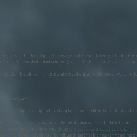
 beweging van nek en hoofd bij een verkeersongeluk of een val. De beweging kan letsels ve
de nek. Dat kan een whiplashtrauma tot gevolg hebben: klachten die soms pas maanden na h
 en rugklachten, beschikt over methoden waarmee veel whiplashklachten kunnen worden verhol
door een whiplash?
 is een pijnlijke, vaak stijve nek. Veel whiplashpatiënten hebben daarnaast last van hoofd
cht.
chten die deel uit kunnen maken van het whiplashtrauma, zoals krachtsverlies in de a
d, oorsuizen, slecht zien of vlekken voor de ogen en slaap- en concentratieproblemen.
nst van de klachten verschilt sterk. De helft van de patiënten is binnen een maand herste