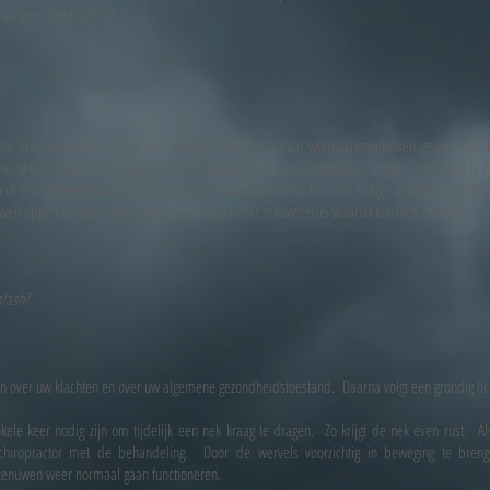
dsongeschiktheid leidt.
ere snelheden hebben tot een toename van het aantal whiplashongelukken geleid. Whip
lle, geforceerde hoofdbeweging die tot bovengenoemde klachten kan leiden. Overigens is ni
ap of een skiongeluk kan een whiplashtrauma veroorzaken. Door de heftige beweging worden
en opgerekt. Dit veroorzaakt verstoringen in het zenuwstelsel waaruit klachten ontstaan.
plash?
agen over uw klachten en over uw algemene gezondheidstoestand. Daarna volgt een grondig li
kele keer nodig zijn om tijdelijk een nek kraag te dragen. Zo krijgt de nek even rust. Al
e chiropractor met de behandeling. Door de wervels voorzichtig in beweging te bre
 zenuwen weer normaal gaan functioneren.