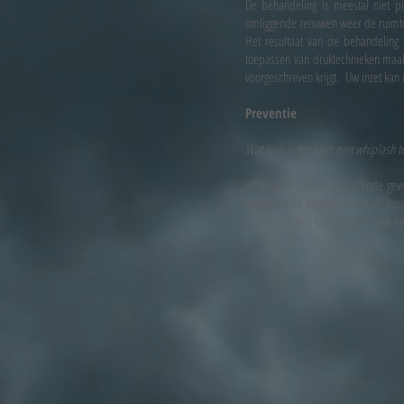
De behandeling is meestal niet pi
omliggende zenuwen weer de ruimte
Het resultaat van de behandeling 
toepassen van druktechnieken maak
voorgeschreven krijgt. Uw inzet kan
Preventie
Wat kunt u doen om een whiplash t
Whiplashletsel kan ingrijpende ge
hoogte af: de bovenkant van de hoo
cm. Naast een hoofdsteun is ook ee