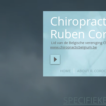
Chiroprac
Ruben Co
Lid van de Belgische vereniging C
www.chiropracticbelgium.be
HOME
ABOUT R. CORD
SPECIFIEK