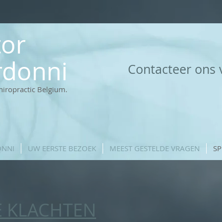
tor
rdonni
Contacteer ons 
hiropractic Belgium.
ONNI
UW EERSTE BEZOEK
MEEST GESTELDE VRAGEN
SP
E KLACHTEN